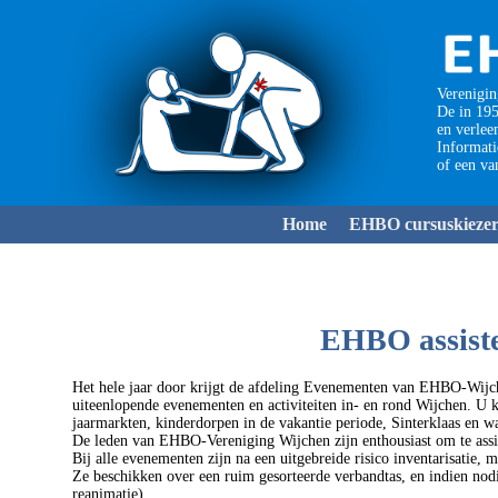
Verenigin
De in 195
en verlee
Informat
of een va
Home
EHBO cursuskieze
EHBO assiste
Het hele jaar door krijgt de afdeling Evenementen van EHBO-Wijche
uiteenlopende evenementen en activiteiten in- en rond Wijchen. U k
jaarmarkten, kinderdorpen in de vakantie periode, Sinterklaas en
De leden van EHBO-Vereniging Wijchen zijn enthousiast om te assi
Bij alle evenementen zijn na een uitgebreide risico inventarisatie
Ze beschikken over een ruim gesorteerde verbandtas, en indien nod
reanimatie).