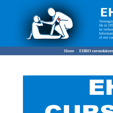
Verenigin
De in 195
en verlee
Informat
of een va
Home
EHBO cursuskieze